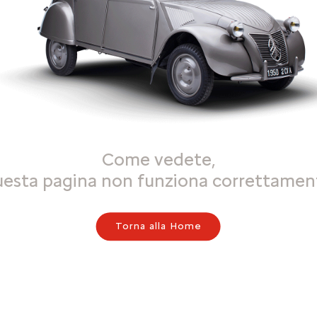
Come vedete,
uesta pagina non funziona correttamen
Torna alla Home