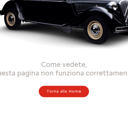
Come vedete,
uesta pagina non funziona correttamen
Torna alla Home