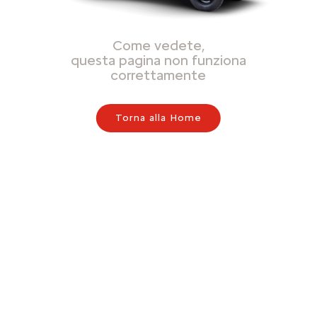
Come vedete,
questa pagina non funziona
correttamente
Torna alla Home