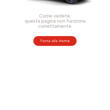
Come vedete,
questa pagina non funziona
correttamente
Torna alla Home