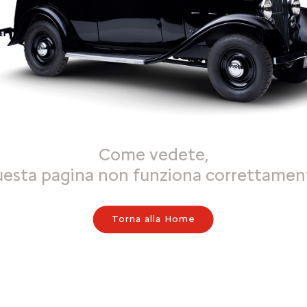
Come vedete,
uesta pagina non funziona correttamen
Torna alla Home