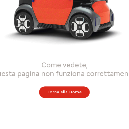
Come vedete,
uesta pagina non funziona correttamen
Torna alla Home