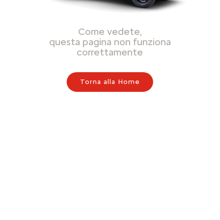
Come vedete,
questa pagina non funziona
correttamente
Torna alla Home