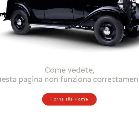
Come vedete,
uesta pagina non funziona correttamen
Torna alla Home