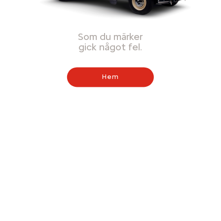
Som du märker
gick något fel.
Hem