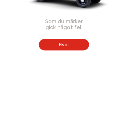
Som du märker
gick något fel.
Hem