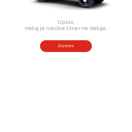
Upsss,
nekaj je narobe.Stran ne deluje.
Domov