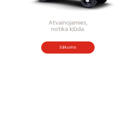
Atvainojamies,
notika kļūda.
Sākums