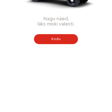
Nagu näed,
läks miski valesti.
Kodu