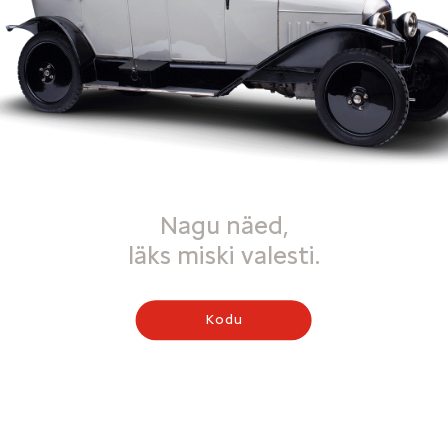
Nagu näed,
läks miski valesti.
Kodu