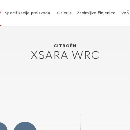
°
Specifikacije proizvoda
Galerija
Zanimljive činjenice
VAŠ
Citroën Xsara WRC
2001
CITROËN
XSARA WRC