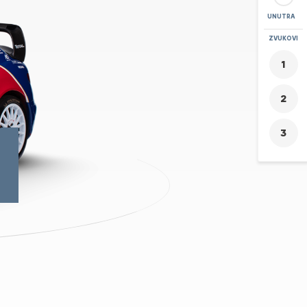
UNUTRA
POVEĆAJ
ZVUKOVI
+
-
1