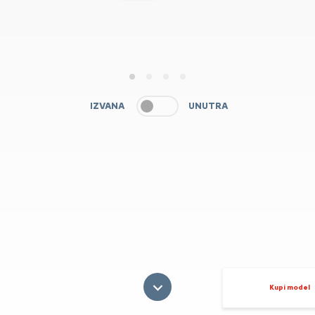
1
2
3
4
IZVANA
UNUTRA
Kupi model