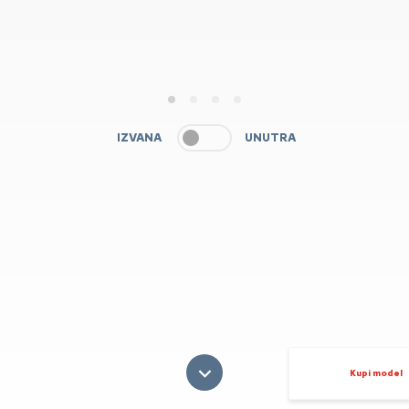
1
2
3
4
IZVANA
UNUTRA
Kupi model