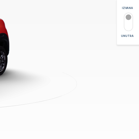
IZVANA
UNUTRA
6
POVEĆAJ
+
-