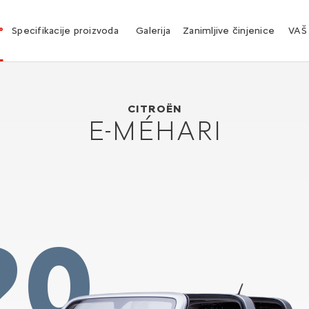
°
Specifikacije proizvoda
Galerija
Zanimljive činjenice
VAŠ
Citroën E-Méhari
2016
CITROËN
E-MÉHARI
20