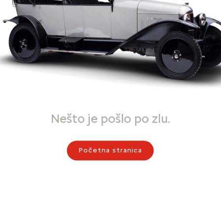
Nešto je pošlo po zlu.
Početna stranica