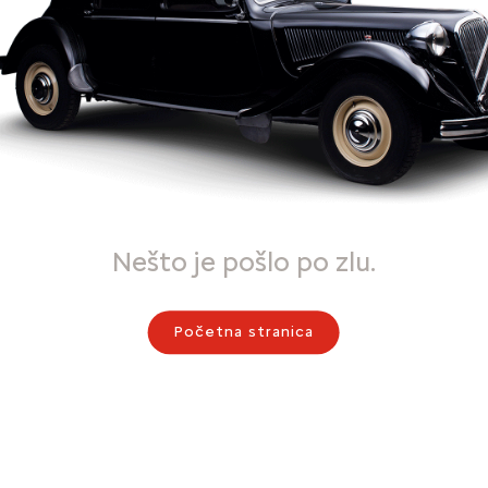
Nešto je pošlo po zlu.
Početna stranica