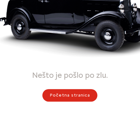
Nešto je pošlo po zlu.
Početna stranica