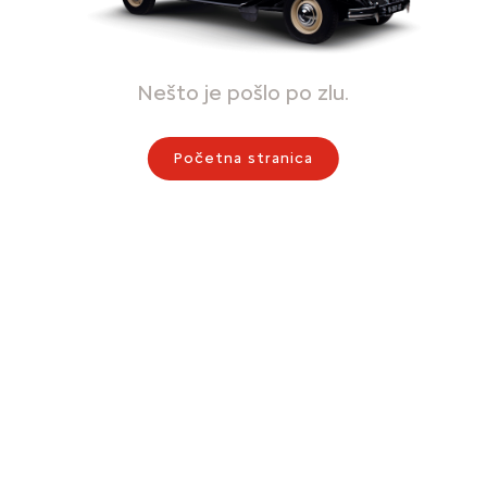
Nešto je pošlo po zlu.
Početna stranica