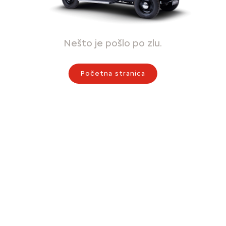
Nešto je pošlo po zlu.
Početna stranica