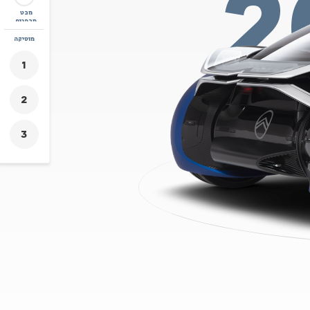
2
מבט
מבפנים
זום
מוסיקה
+
-