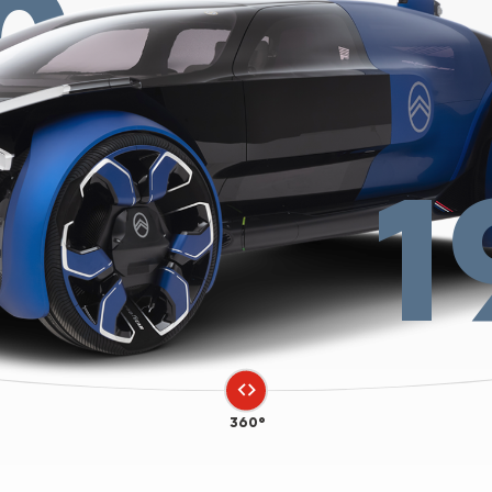
0
1
360°