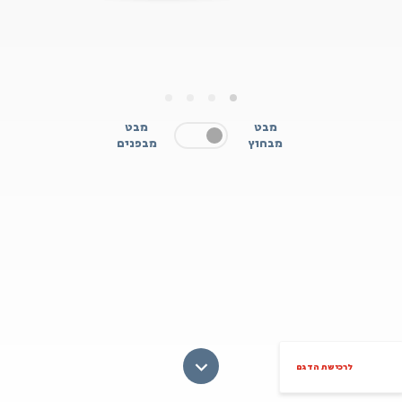
4
3
2
1
מבט
מבט
מבחוץ
מבפנים
לרכישת הדגם