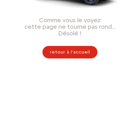
Comme vous le voyez
cette page ne tourne pas rond…
Désolé !
retour à l'accueil