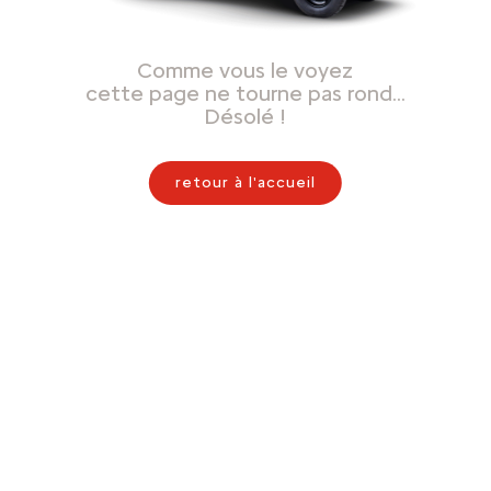
Comme vous le voyez
cette page ne tourne pas rond…
Désolé !
retour à l'accueil