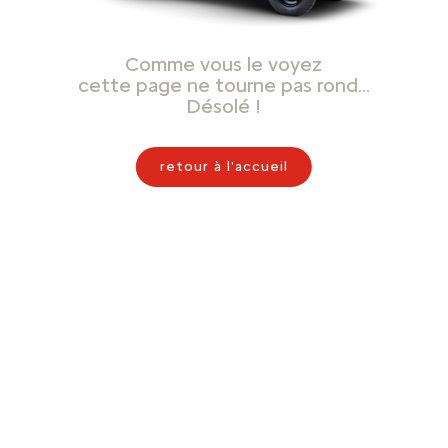
Comme vous le voyez
cette page ne tourne pas rond…
Désolé !
retour à l'accueil