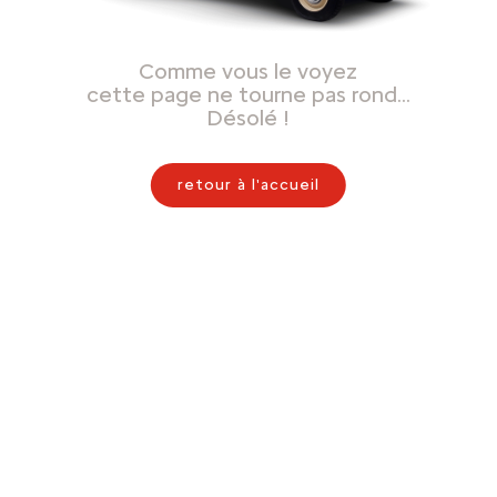
Comme vous le voyez
cette page ne tourne pas rond…
Désolé !
retour à l'accueil