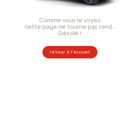
Comme vous le voyez
cette page ne tourne pas rond…
Désolé !
retour à l'accueil