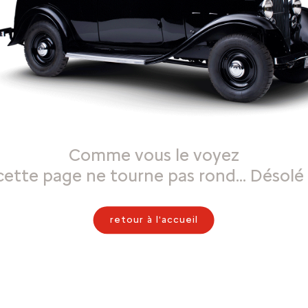
Comme vous le voyez
cette page ne tourne pas rond… Désolé 
retour à l'accueil