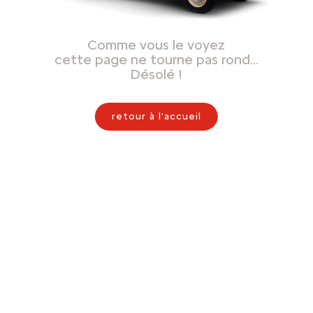
Comme vous le voyez
cette page ne tourne pas rond…
Désolé !
retour à l'accueil