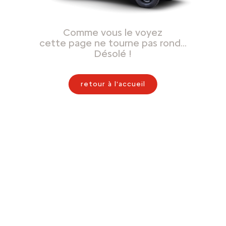
Comme vous le voyez
cette page ne tourne pas rond…
Désolé !
retour à l'accueil