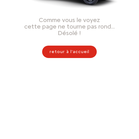
Comme vous le voyez
cette page ne tourne pas rond…
Désolé !
retour à l'accueil