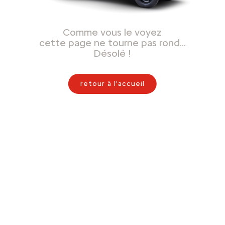
Comme vous le voyez
cette page ne tourne pas rond…
Désolé !
retour à l'accueil