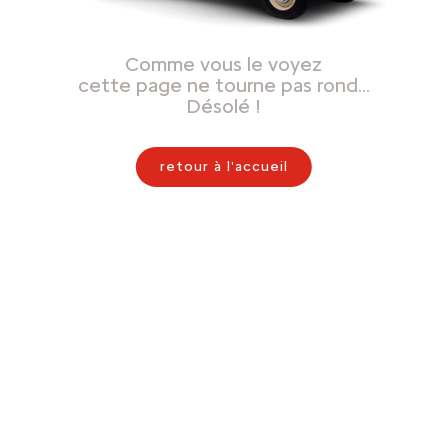
Comme vous le voyez
cette page ne tourne pas rond…
Désolé !
retour à l'accueil