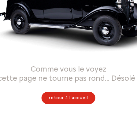
Comme vous le voyez
cette page ne tourne pas rond… Désolé 
retour à l'accueil