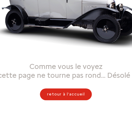
Comme vous le voyez
cette page ne tourne pas rond… Désolé 
retour à l'accueil