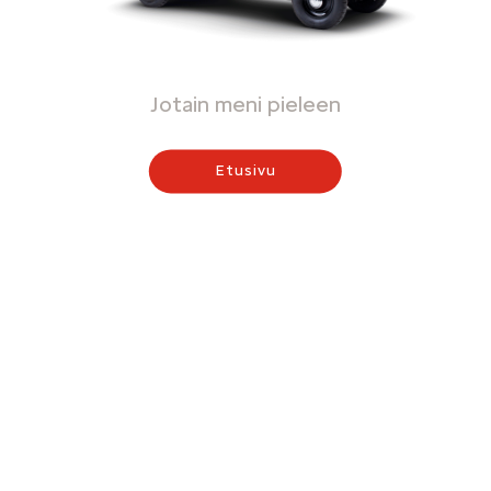
Jotain meni pieleen
Etusivu