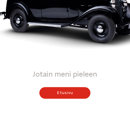
Jotain meni pieleen
Etusivu