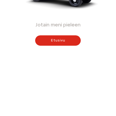
Jotain meni pieleen
Etusivu