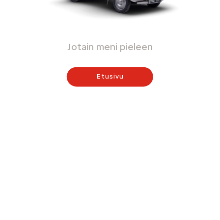
Jotain meni pieleen
Etusivu