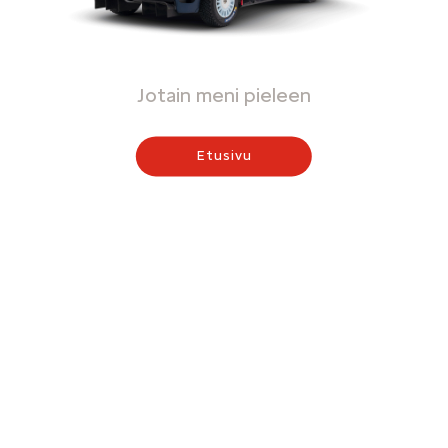
Jotain meni pieleen
Etusivu