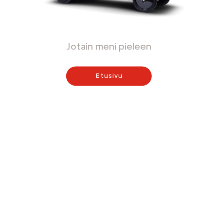
Jotain meni pieleen
Etusivu