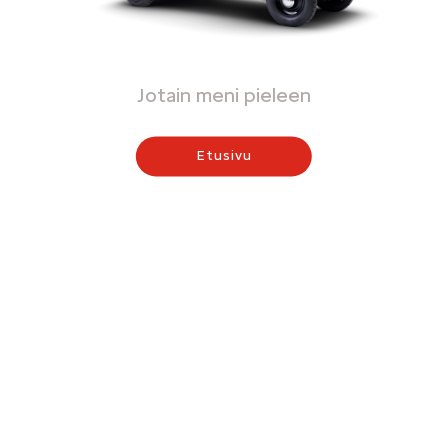
Jotain meni pieleen
Etusivu