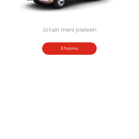
Jotain meni pieleen
Etusivu