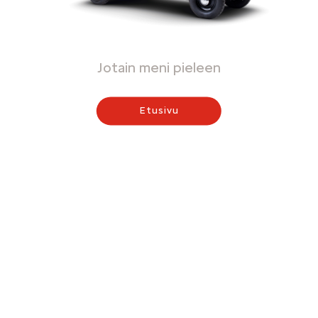
Jotain meni pieleen
Etusivu