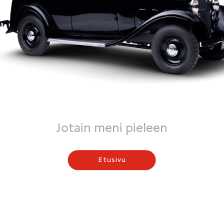
Jotain meni pieleen
Etusivu