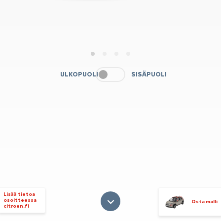
1
2
3
4
ULKOPUOLI
SISÄPUOLI
Lisää tietoa
osoitteessa
Osta malli
citroen.fi