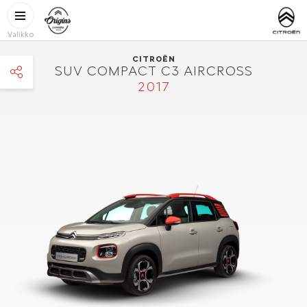
Hyppää pääsisältöön
CITROËN
http://www.
ORIGINS
Valikko
CITROËN
SUV COMPACT C3 AIRCROSS
2017
facebook
twitter
pinterest