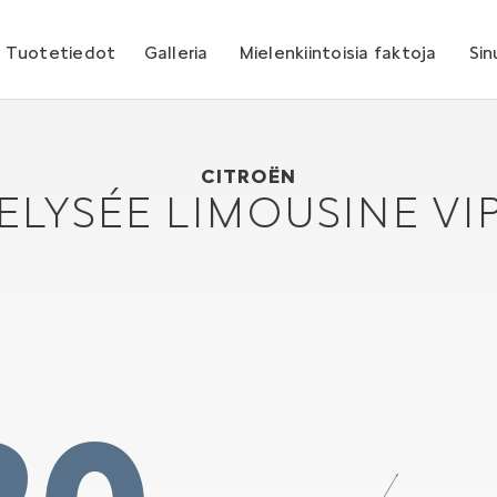
Tuotetiedot
Galleria
Mielenkiintoisia faktoja
Sin
Citroën Elysée Limousine VIP
2002
CITROËN
ELYSÉE LIMOUSINE VI