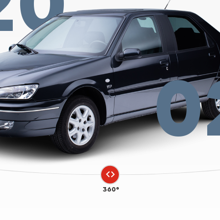
20
0
360°