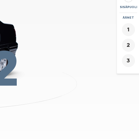
SISÄPUOLI
ZOOMAA
ÄÄNET
+
-
2