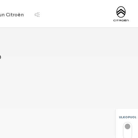
http://www.citroen.
un Citroën
P
ULKOPUOLI